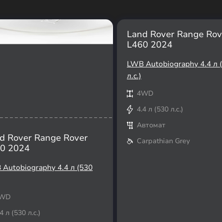
Land Rover Range Rov
L460 2024
LWB Autobiography 4.4 л 
л.с.)
4WD
4.4 л (530 л.с.)
Автомат
d Rover Range Rover
Carpathian Grey
0 2024
Autobiography 4.4 л (530
WD
4 л (530 л.с.)