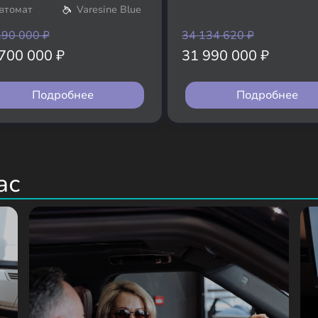
втомат
Varesine Blue
190 000
₽
34 134 620
₽
 700 000
₽
31 990 000
₽
Подробнее
Подробнее
ас