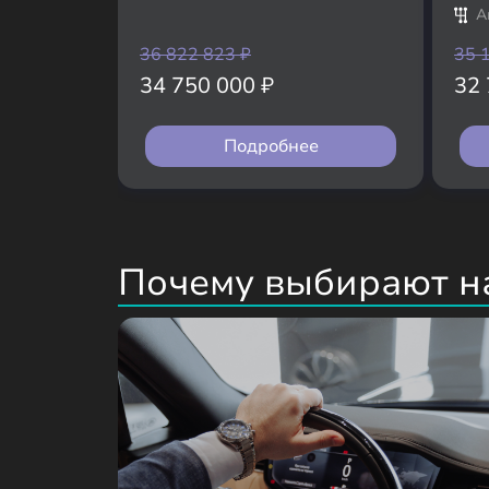
А
36 822 823
₽
35 
34 750 000
₽
32
Подробнее
Почему выбирают н