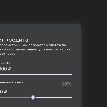
параметры и мы рассчитаем платеж по
на наиболее выгодных условиях от наших
артнеров
редита
 000
₽
чальный взнос
50%
00
₽