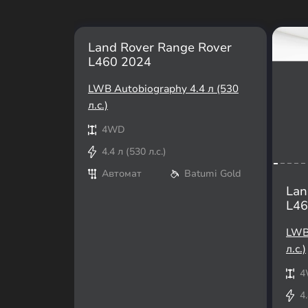
Land Rover Range Rover
L460 2024
LWB Autobiography 4.4 л (530
л.с.)
4WD
4.4 л (530 л.с.)
Автомат
Batumi Gold
Lan
L46
LWB 
л.с.)
4
4.