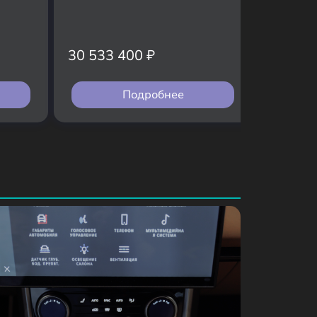
32 990
30 533 400
₽
29 41
Подробнее