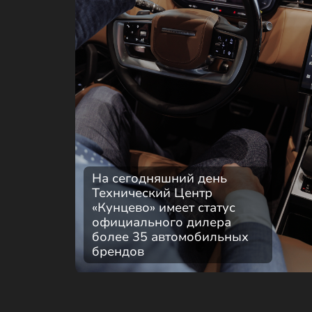
На сегодняшний день
Технический Центр
«Кунцево» имеет статус
официального дилера
более 35 автомобильных
брендов