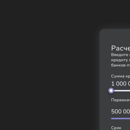
Введите 
кредиту 
банков-п
Сумма к
1 000
Первона
500 0
Срок