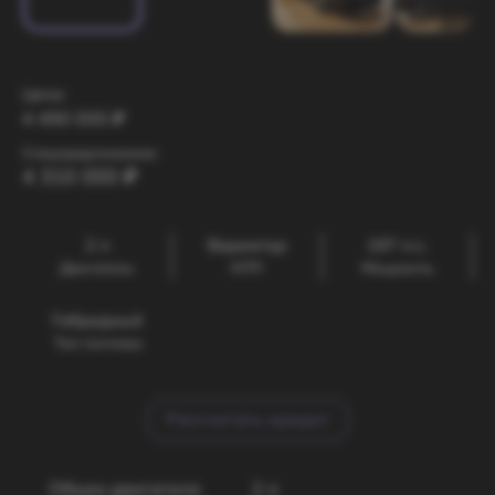
Цена:
4 490 000
₽
Спецпредложение:
4 310 000
₽
2 л
Вариатор
197 л.с.
Двигатель
КПП
Мощность
Гибридный
Тип топлива
Рассчитать кредит
Объем двигателя
2 л