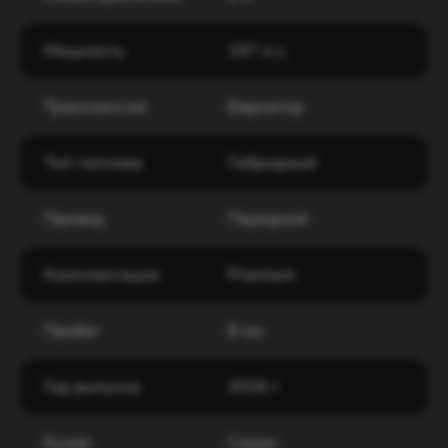
Мощность
197 л.с.
Трансмиссия
Вариатор
Тип топлива
Гибридный
Привод
Передний
Комплектация
Premium
Пробег
8 км.
Год выпуска
2026 г
Кузов
Седан