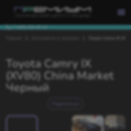
+7 (495) 933-40-12
Главная
Автомобили в продаже
Toyota Camry IX (XV8
Toyota Camry IX
(XV80) China Market
Черный
Поделиться